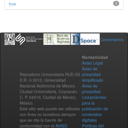
true
1
Comentarios
Normatividad
Aviso Legal
Aviso de
Repositorio Universitario RUD-IIS
privacidad
D.R. © 2010. Universidad
simplificado
Nacional Autónoma de México.
Aviso de
Ciudad Universitaria, Coyoacán,
privacidad
C. P. 04510, Ciudad de México,
Lineamientos
México.
para la
Este sitio web puede ser utilizado
publicación de
con fines no lucrativos siempre
contenidos
que se cite la fuente de
digitales
conformidad con el
AVISO
Políticas del