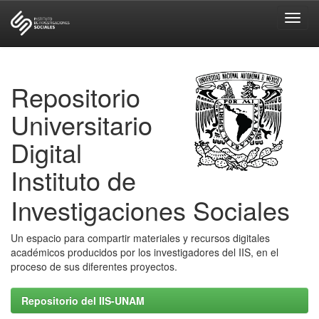
Skip
navigation
Repositorio
Universitario
Digital
Instituto de
Investigaciones Sociales
Un espacio para compartir materiales y recursos digitales
académicos producidos por los investigadores del IIS, en el
proceso de sus diferentes proyectos.
Repositorio del IIS-UNAM