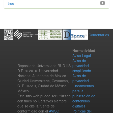
true
1
Comentarios
Normatividad
Aviso Legal
Aviso de
Repositorio Universitario RUD-IIS
privacidad
D.R. © 2010. Universidad
simplificado
Nacional Autónoma de México.
Aviso de
Ciudad Universitaria, Coyoacán,
privacidad
C. P. 04510, Ciudad de México,
Lineamientos
México.
para la
Este sitio web puede ser utilizado
publicación de
con fines no lucrativos siempre
contenidos
que se cite la fuente de
digitales
conformidad con el
AVISO
Políticas del