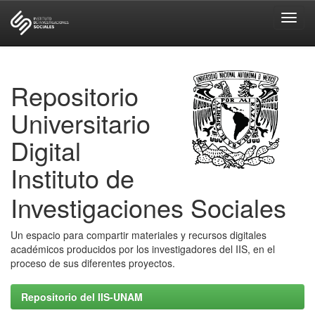
Skip
navigation
Repositorio
Universitario
Digital
Instituto de
Investigaciones Sociales
Un espacio para compartir materiales y recursos digitales
académicos producidos por los investigadores del IIS, en el
proceso de sus diferentes proyectos.
Repositorio del IIS-UNAM