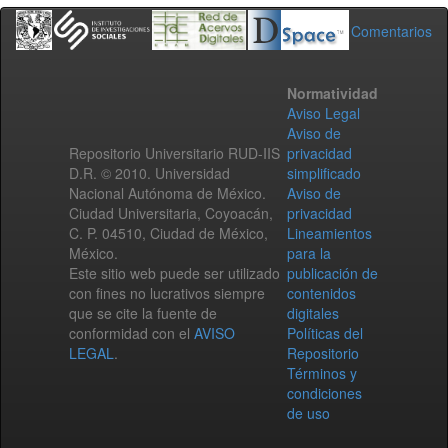
Comentarios
Normatividad
Aviso Legal
Aviso de
Repositorio Universitario RUD-IIS
privacidad
D.R. © 2010. Universidad
simplificado
Nacional Autónoma de México.
Aviso de
Ciudad Universitaria, Coyoacán,
privacidad
C. P. 04510, Ciudad de México,
Lineamientos
México.
para la
Este sitio web puede ser utilizado
publicación de
con fines no lucrativos siempre
contenidos
que se cite la fuente de
digitales
conformidad con el
AVISO
Políticas del
LEGAL
.
Repositorio
Términos y
condiciones
de uso