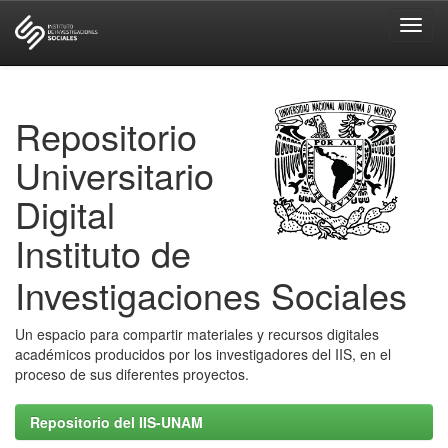
Skip
navigation
Repositorio
Universitario
Digital
Instituto de
Investigaciones Sociales
Un espacio para compartir materiales y recursos digitales
académicos producidos por los investigadores del IIS, en el
proceso de sus diferentes proyectos.
Repositorio del IIS-UNAM