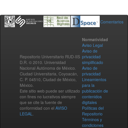
Comentarios
Normatividad
Aviso Legal
Aviso de
Repositorio Universitario RUD-IIS
privacidad
D.R. © 2010. Universidad
simplificado
Nacional Autónoma de México.
Aviso de
Ciudad Universitaria, Coyoacán,
privacidad
C. P. 04510, Ciudad de México,
Lineamientos
México.
para la
Este sitio web puede ser utilizado
publicación de
con fines no lucrativos siempre
contenidos
que se cite la fuente de
digitales
conformidad con el
AVISO
Políticas del
LEGAL
.
Repositorio
Términos y
condiciones