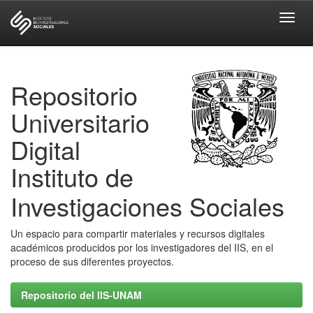
Skip
navigation
Repositorio
Universitario
Digital
Instituto de
Investigaciones Sociales
Un espacio para compartir materiales y recursos digitales
académicos producidos por los investigadores del IIS, en el
proceso de sus diferentes proyectos.
Repositorio del IIS-UNAM