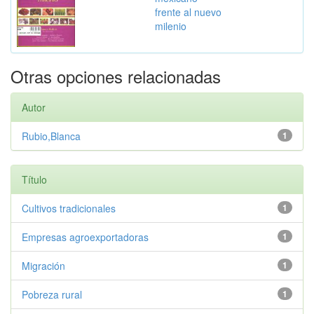
frente al nuevo
milenio
Otras opciones relacionadas
Autor
Rubio,Blanca
1
Título
Cultivos tradicionales
1
Empresas agroexportadoras
1
Migración
1
Pobreza rural
1