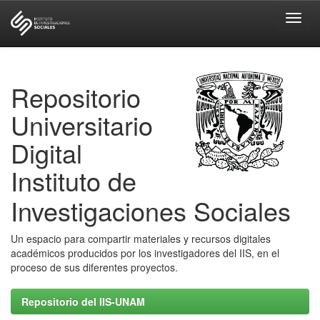
Skip
navigation
Repositorio
Universitario
Digital
Instituto de
Investigaciones Sociales
Un espacio para compartir materiales y recursos digitales
académicos producidos por los investigadores del IIS, en el
proceso de sus diferentes proyectos.
Repositorio del IIS-UNAM