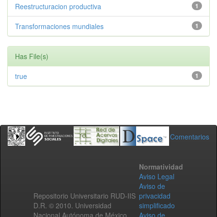
Reestructuracion productiva
1
Transformaciones mundiales
1
Has File(s)
true
1
Comentarios
Normatividad
Aviso Legal
Aviso de
Repositorio Universitario RUD-IIS
privacidad
D.R. © 2010. Universidad
simplificado
Nacional Autónoma de México.
Aviso de