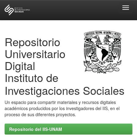
Skip
navigation
Repositorio
Universitario
Digital
Instituto de
Investigaciones Sociales
Un espacio para compartir materiales y recursos digitales
académicos producidos por los investigadores del IIS, en el
proceso de sus diferentes proyectos.
Repositorio del IIS-UNAM