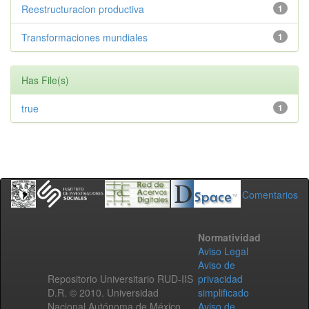
Reestructuracion productiva
1
Transformaciones mundiales
1
Has File(s)
true
1
Comentarios
Normatividad
Aviso Legal
Aviso de
Repositorio Universitario RUD-IIS
privacidad
D.R. © 2010. Universidad
simplificado
Nacional Autónoma de México.
Aviso de