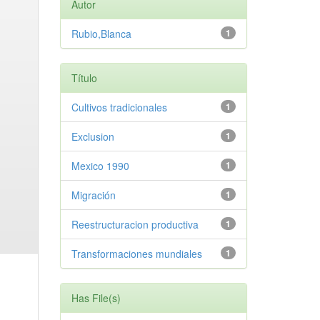
Autor
Rubio,Blanca
1
Título
Cultivos tradicionales
1
Exclusion
1
Mexico 1990
1
Migración
1
Reestructuracion productiva
1
Transformaciones mundiales
1
Has File(s)