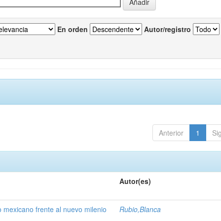
En orden
Autor/registro
Anterior
1
Si
Autor(es)
o mexicano frente al nuevo milenio
Rubio,Blanca