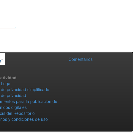
Comentarios
atividad
 Legal
 de privacidad simplificado
 de privacidad
mientos para la publicación de
nidos digitales
icas del Repositorio
nos y condiciones de uso