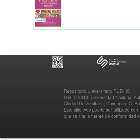
Repositorio Universitario RUD-IIS
D.R. © 2010. Universidad Nacional A
Ciudad Universitaria, Coyoacán, C. P.
Este sitio web puede ser utilizado con 
que se cite la fuente de conformidad 