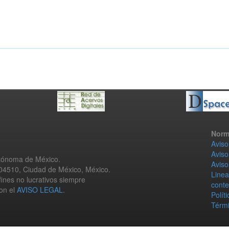
Norm
Aviso
Aviso
utónoma de México.
Aviso
 04510, Ciudad de México, México.
Linea
fines no lucrativos siempre
conte
con el
AVISO LEGAL
.
Polít
Térmi