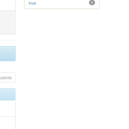
true
1
guiente