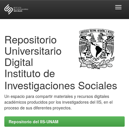
Skip
navigation
Repositorio
Universitario
Digital
Instituto de
Investigaciones Sociales
Un espacio para compartir materiales y recursos digitales
académicos producidos por los investigadores del IIS, en el
proceso de sus diferentes proyectos.
Repositorio del IIS-UNAM