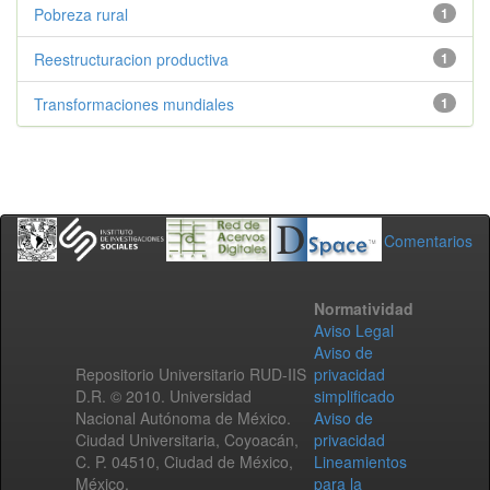
Pobreza rural
1
Reestructuracion productiva
1
Transformaciones mundiales
1
Comentarios
Normatividad
Aviso Legal
Aviso de
Repositorio Universitario RUD-IIS
privacidad
D.R. © 2010. Universidad
simplificado
Nacional Autónoma de México.
Aviso de
Ciudad Universitaria, Coyoacán,
privacidad
C. P. 04510, Ciudad de México,
Lineamientos
México.
para la