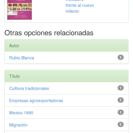
frente al nuevo
milenio
Otras opciones relacionadas
Autor
Rubio,Blanca
1
Título
Cultivos tradicionales
1
Empresas agroexportadoras
1
Mexico 1990
1
Migración
1