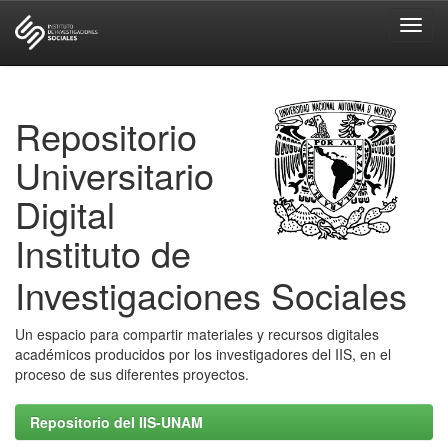
Skip
navigation
Repositorio
Universitario
Digital
Instituto de
Investigaciones Sociales
Un espacio para compartir materiales y recursos digitales
académicos producidos por los investigadores del IIS, en el
proceso de sus diferentes proyectos.
Repositorio del IIS-UNAM