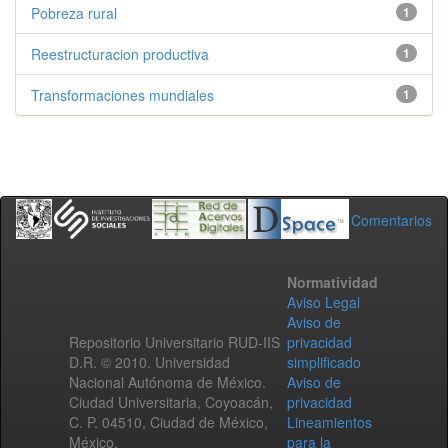
Pobreza rural
1
Reestructuracion productiva
1
Transformaciones mundiales
1
Comentarios
Normatividad
Aviso Legal
Aviso de
Repositorio Universitario RUD-IIS
privacidad
D.R. © 2010. Universidad
simplificado
Nacional Autónoma de México.
Aviso de
Ciudad Universitaria, Coyoacán,
privacidad
C. P. 04510, Ciudad de México,
Lineamientos
México.
para la