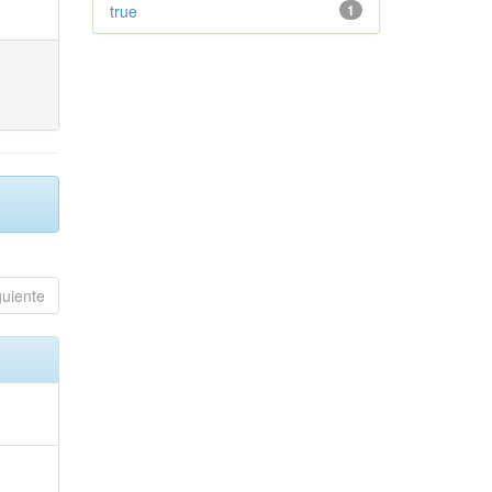
true
1
guiente