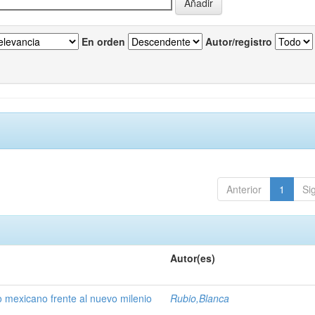
En orden
Autor/registro
Anterior
1
Si
Autor(es)
o mexicano frente al nuevo milenio
Rubio,Blanca