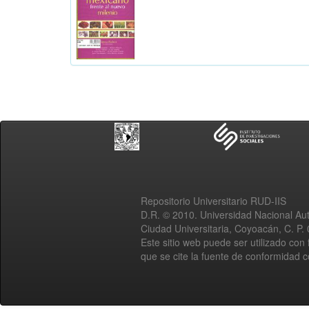
Repositorio Universitario RUD-IIS
D.R. © 2010. Universidad Nacional A
Ciudad Universitaria, Coyoacán, C. P.
Este sitio web puede ser utilizado con 
que se cite la fuente de conformidad 