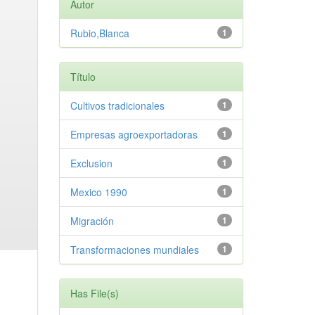
Autor
Rubio,Blanca
1
Título
Cultivos tradicionales
1
Empresas agroexportadoras
1
Exclusion
1
Mexico 1990
1
Migración
1
Transformaciones mundiales
1
Has File(s)