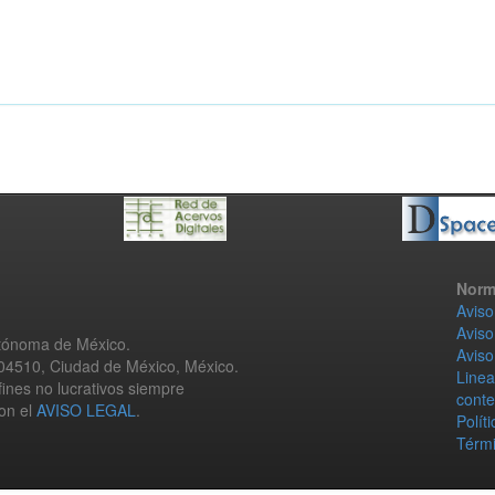
Norm
Aviso
Aviso
utónoma de México.
Aviso
 04510, Ciudad de México, México.
Linea
fines no lucrativos siempre
conte
con el
AVISO LEGAL
.
Polít
Térmi