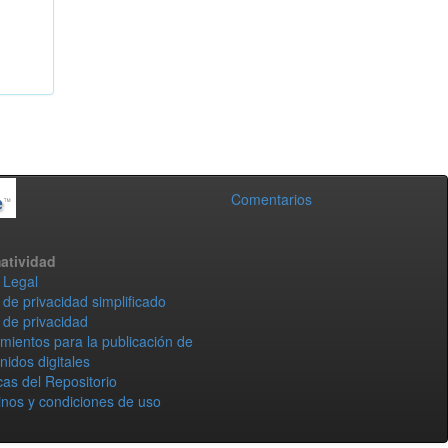
Comentarios
atividad
 Legal
 de privacidad simplificado
 de privacidad
mientos para la publicación de
nidos digitales
icas del Repositorio
nos y condiciones de uso