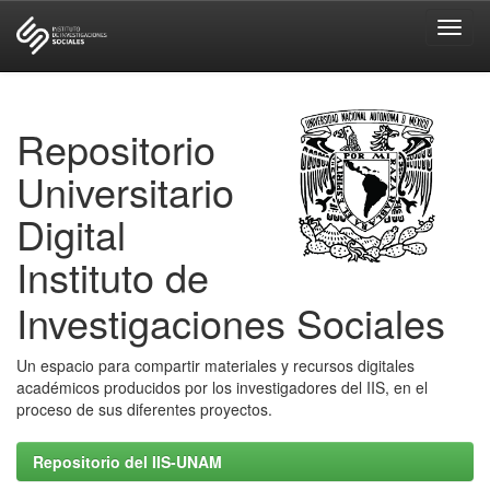
Skip
navigation
Repositorio
Universitario
Digital
Instituto de
Investigaciones Sociales
Un espacio para compartir materiales y recursos digitales
académicos producidos por los investigadores del IIS, en el
proceso de sus diferentes proyectos.
Repositorio del IIS-UNAM