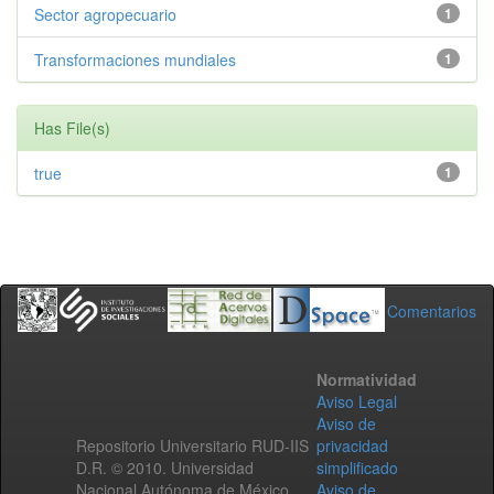
Sector agropecuario
1
Transformaciones mundiales
1
Has File(s)
true
1
Comentarios
Normatividad
Aviso Legal
Aviso de
Repositorio Universitario RUD-IIS
privacidad
D.R. © 2010. Universidad
simplificado
Nacional Autónoma de México.
Aviso de