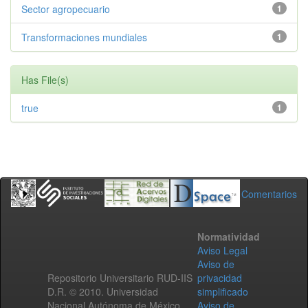
Sector agropecuario
1
Transformaciones mundiales
1
Has File(s)
true
1
Comentarios
Normatividad
Aviso Legal
Aviso de
Repositorio Universitario RUD-IIS
privacidad
D.R. © 2010. Universidad
simplificado
Nacional Autónoma de México.
Aviso de