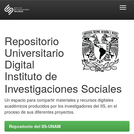
Skip
navigation
Repositorio
Universitario
Digital
Instituto de
Investigaciones Sociales
Un espacio para compartir materiales y recursos digitales
académicos producidos por los investigadores del IIS, en el
proceso de sus diferentes proyectos.
Repositorio del IIS-UNAM