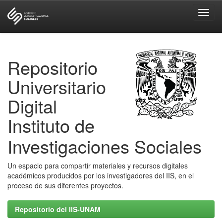
Skip
navigation
Repositorio
Universitario
Digital
Instituto de
Investigaciones Sociales
Un espacio para compartir materiales y recursos digitales
académicos producidos por los investigadores del IIS, en el
proceso de sus diferentes proyectos.
Repositorio del IIS-UNAM