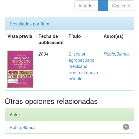
Anterior
1
Siguiente
Resultados por ítem:
Vista previa
Fecha de
Título
Autor(es)
publicación
2004
El sector
Rubio,Blanca
agropecuario
mexicano
frente al nuevo
milenio
Otras opciones relacionadas
Autor
Rubio,Blanca
1