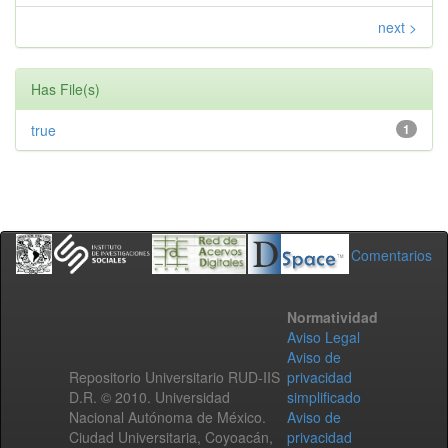
next >
Has File(s)
true
1
Comentarios
Normatividad
Aviso Legal
Aviso de
Repositorio Universitario RUD-IIS
privacidad
D.R. © 2010. Universidad
simplificado
Nacional Autónoma de México.
Aviso de
Ciudad Universitaria, Coyoacán,
privacidad