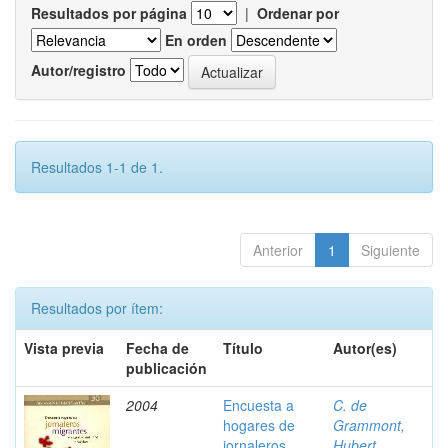
Resultados por página
|
Ordenar por
En orden
Autor/registro
Resultados 1-1 de 1.
Anterior
1
Siguiente
Resultados por ítem:
Vista previa
Fecha de
Título
Autor(es)
publicación
2004
Encuesta a
C. de
hogares de
Grammont,
jornaleros
Hubert