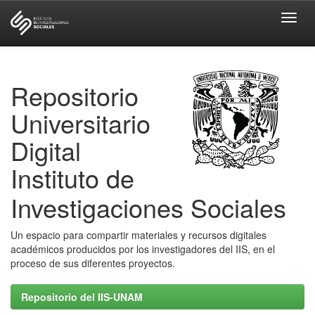
Skip
navigation
Repositorio
Universitario
Digital
Instituto de
Investigaciones Sociales
Un espacio para compartir materiales y recursos digitales
académicos producidos por los investigadores del IIS, en el
proceso de sus diferentes proyectos.
Repositorio del IIS-UNAM