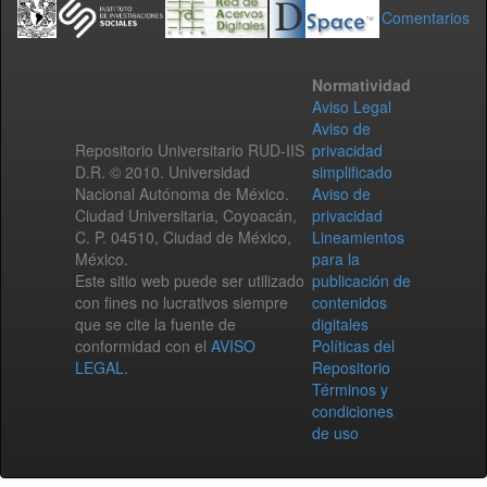
Comentarios
Normatividad
Aviso Legal
Aviso de
Repositorio Universitario RUD-IIS
privacidad
D.R. © 2010. Universidad
simplificado
Nacional Autónoma de México.
Aviso de
Ciudad Universitaria, Coyoacán,
privacidad
C. P. 04510, Ciudad de México,
Lineamientos
México.
para la
Este sitio web puede ser utilizado
publicación de
con fines no lucrativos siempre
contenidos
que se cite la fuente de
digitales
conformidad con el
AVISO
Políticas del
LEGAL
.
Repositorio
Términos y
condiciones
de uso