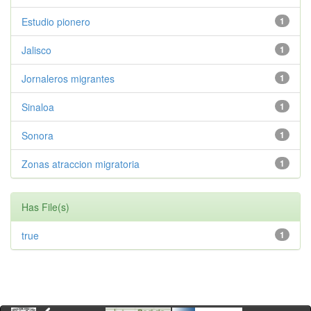
Estudio pionero
1
Jalisco
1
Jornaleros migrantes
1
Sinaloa
1
Sonora
1
Zonas atraccion migratoria
1
Has File(s)
true
1