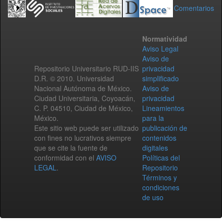
Comentarios
Normatividad
Aviso Legal
Aviso de
Repositorio Universitario RUD-IIS
privacidad
D.R. © 2010. Universidad
simplificado
Nacional Autónoma de México.
Aviso de
Ciudad Universitaria, Coyoacán,
privacidad
C. P. 04510, Ciudad de México,
Lineamientos
México.
para la
Este sitio web puede ser utilizado
publicación de
con fines no lucrativos siempre
contenidos
que se cite la fuente de
digitales
conformidad con el
AVISO
Políticas del
LEGAL
.
Repositorio
Términos y
condiciones
de uso