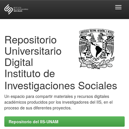
Skip
navigation
Repositorio
Universitario
Digital
Instituto de
Investigaciones Sociales
Un espacio para compartir materiales y recursos digitales
académicos producidos por los investigadores del IIS, en el
proceso de sus diferentes proyectos.
Repositorio del IIS-UNAM