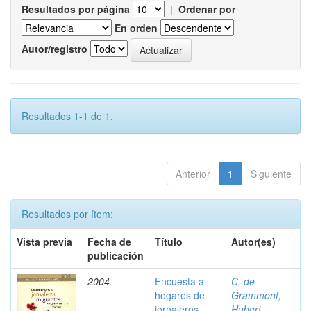
Resultados por página
|
Ordenar por
En orden
Autor/registro
Resultados 1-1 de 1.
Anterior
1
Siguiente
Resultados por ítem:
Vista previa
Fecha de
Título
Autor(es)
publicación
2004
Encuesta a
C. de
hogares de
Grammont,
jornaleros
Hubert