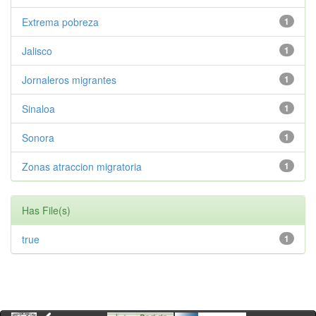
Extrema pobreza
1
Jalisco
1
Jornaleros migrantes
1
Sinaloa
1
Sonora
1
Zonas atraccion migratoria
1
Has File(s)
true
1