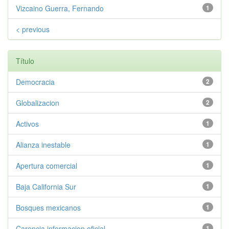
Vizcaino Guerra, Fernando
1
< previous
Título
Democracia
2
Globalizacion
2
Activos
1
Alianza inestable
1
Apertura comercial
1
Baja California Sur
1
Bosques mexicanos
1
Carencia informacion oficial
1