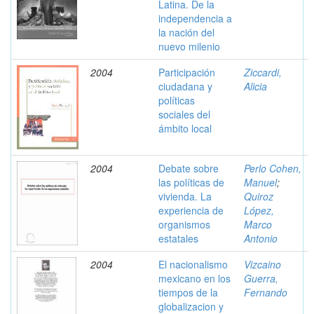
Latina. De la
independencia a
la nación del
nuevo milenio
2004
Participación
Ziccardi,
ciudadana y
Alicia
políticas
sociales del
ámbito local
2004
Debate sobre
Perlo Cohen,
las políticas de
Manuel
;
vivienda. La
Quiroz
experiencia de
López,
organismos
Marco
estatales
Antonio
2004
El nacionalismo
Vizcaino
mexicano en los
Guerra,
tiempos de la
Fernando
globalizacion y