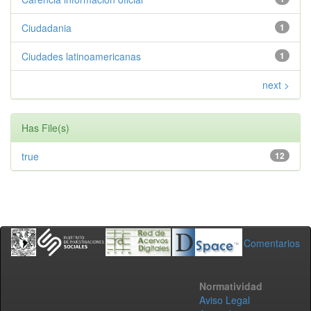
Ciudadania
1
Ciudades latinoamericanas
1
next >
Has File(s)
true
12
Comentarios
Normatividad
Aviso Legal