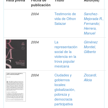
Vista previa
Fecha de
Título
Autor(es)
publicación
2004
Testimonio de
Sanchez-
vida de Othon
Mejorada R.,
Salazar
Fernando
;
Herrera,
Manuel
2004
La
Giménez
representación
Montiel,
social de la
Gilberto
violencia en la
trova popular
mexicana
2004
Ciudades y
Ziccardi,
gobiernos
Alicia
locales:
globalización,
pobreza y
democracia
participativa