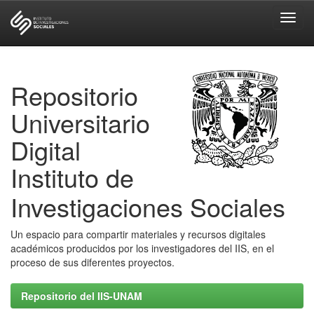
Skip
navigation
Repositorio
Universitario
Digital
Instituto de
Investigaciones Sociales
Un espacio para compartir materiales y recursos digitales
académicos producidos por los investigadores del IIS, en el
proceso de sus diferentes proyectos.
Repositorio del IIS-UNAM