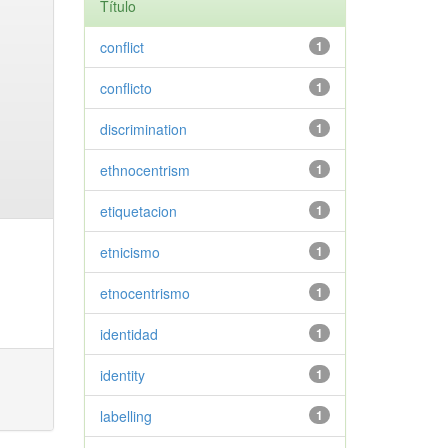
Título
conflict
1
conflicto
1
discrimination
1
ethnocentrism
1
etiquetacion
1
etnicismo
1
etnocentrismo
1
identidad
1
identity
1
labelling
1