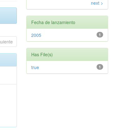
next >
Fecha de lanzamiento
2005
1
guiente
Has File(s)
true
1