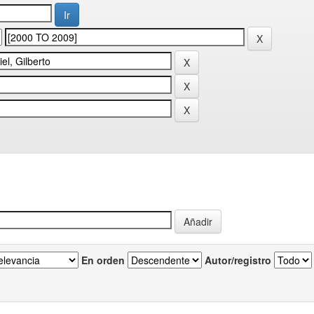
En orden
Autor/registro