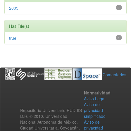
2005
1
Has File(s)
true
1
Comentarios
Normatividad
Aviso Legal
Aviso de
Repositorio Universitario RUD-IIS
privacidad
D.R. © 2010. Universidad
simplificado
Nacional Autónoma de México.
Aviso de
Ciudad Universitaria, Coyoacán,
privacidad