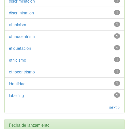
discriminación
1
discrimination
1
ethnicism
1
ethnocentrism
1
etiquetacion
1
etnicismo
1
etnocentrismo
1
identidad
1
labelling
1
next >
Fecha de lanzamiento