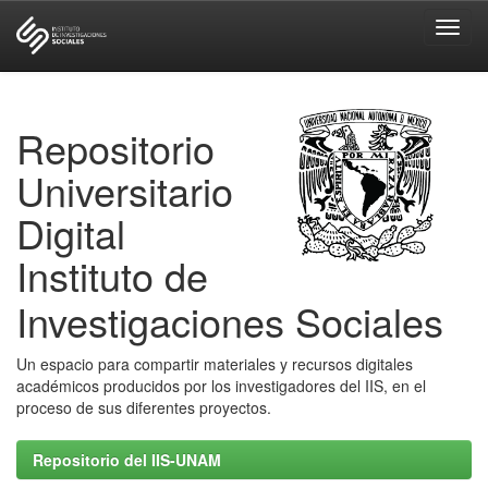
Skip
navigation
Repositorio
Universitario
Digital
Instituto de
Investigaciones Sociales
Un espacio para compartir materiales y recursos digitales
académicos producidos por los investigadores del IIS, en el
proceso de sus diferentes proyectos.
Repositorio del IIS-UNAM