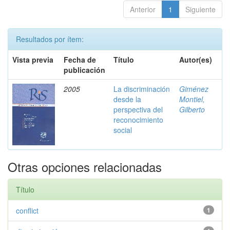
Anterior
1
Siguiente
Resultados por ítem:
Vista previa
Fecha de
Título
Autor(es)
publicación
2005
La discriminación
Giménez
desde la
Montiel,
perspectiva del
Gilberto
reconocimiento
social
Otras opciones relacionadas
Título
conflict
1