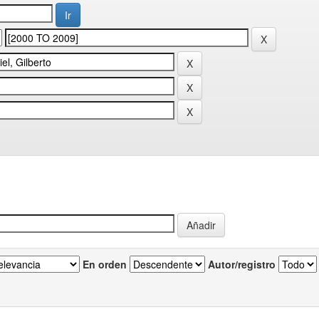
En orden
Autor/registro