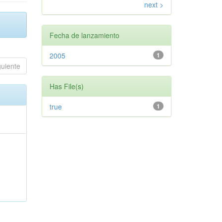
next >
Fecha de lanzamiento
2005
1
guiente
Has File(s)
true
1