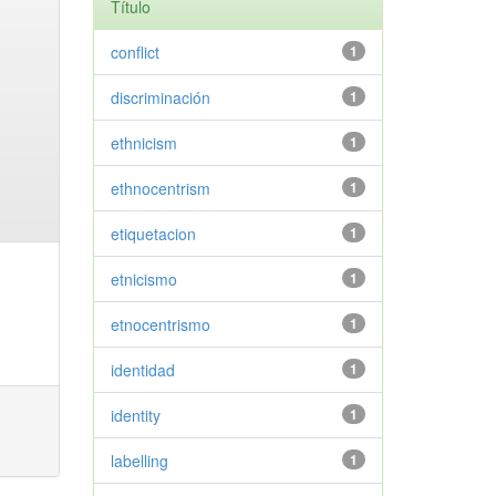
Título
conflict
1
discriminación
1
ethnicism
1
ethnocentrism
1
etiquetacion
1
etnicismo
1
etnocentrismo
1
identidad
1
identity
1
labelling
1