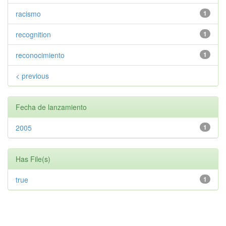
racismo
1
recognition
1
reconocimiento
1
< previous
Fecha de lanzamiento
2005
1
Has File(s)
true
1