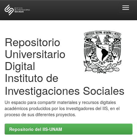
Skip
navigation
Repositorio
Universitario
Digital
Instituto de
Investigaciones Sociales
Un espacio para compartir materiales y recursos digitales
académicos producidos por los investigadores del IIS, en el
proceso de sus diferentes proyectos.
Repositorio del IIS-UNAM