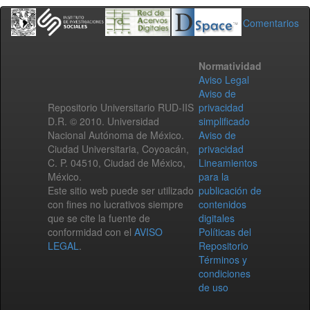
Comentarios
Normatividad
Aviso Legal
Aviso de
Repositorio Universitario RUD-IIS
privacidad
D.R. © 2010. Universidad
simplificado
Nacional Autónoma de México.
Aviso de
Ciudad Universitaria, Coyoacán,
privacidad
C. P. 04510, Ciudad de México,
Lineamientos
México.
para la
Este sitio web puede ser utilizado
publicación de
con fines no lucrativos siempre
contenidos
que se cite la fuente de
digitales
conformidad con el
AVISO
Políticas del
LEGAL
.
Repositorio
Términos y
condiciones
de uso