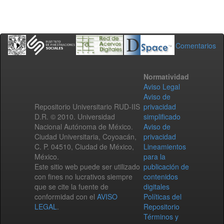
Comentarios
Normatividad
Aviso Legal
Aviso de
Repositorio Universitario RUD-IIS
privacidad
D.R. © 2010. Universidad
simplificado
Nacional Autónoma de México.
Aviso de
Ciudad Universitaria, Coyoacán,
privacidad
C. P. 04510, Ciudad de México,
Lineamientos
México.
para la
Este sitio web puede ser utilizado
publicación de
con fines no lucrativos siempre
contenidos
que se cite la fuente de
digitales
conformidad con el
AVISO
Políticas del
LEGAL
.
Repositorio
Términos y