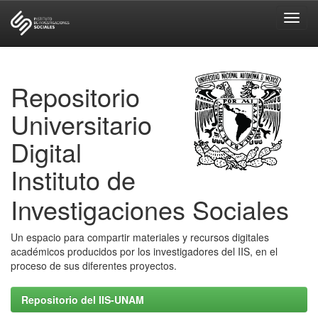
Skip
navigation
Repositorio
Universitario
Digital
Instituto de
Investigaciones Sociales
Un espacio para compartir materiales y recursos digitales
académicos producidos por los investigadores del IIS, en el
proceso de sus diferentes proyectos.
Repositorio del IIS-UNAM