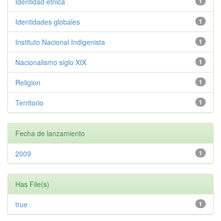
Identidad etnica
1
Identidades globales
1
Instituto Nacional Indigenista
1
Nacionalismo siglo XIX
1
Religion
1
Territorio
1
Fecha de lanzamiento
2009
1
Has File(s)
true
1