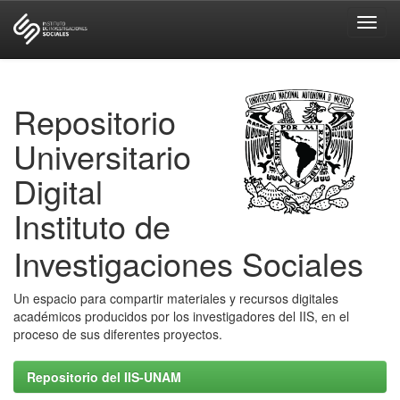
Skip
navigation
Repositorio
Universitario
Digital
Instituto de
Investigaciones Sociales
Un espacio para compartir materiales y recursos digitales
académicos producidos por los investigadores del IIS, en el
proceso de sus diferentes proyectos.
Repositorio del IIS-UNAM