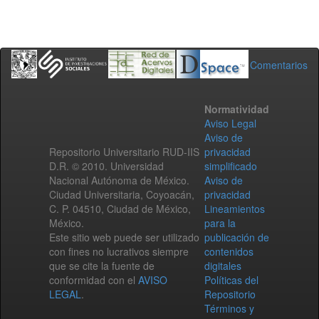
Comentarios
Normatividad
Aviso Legal
Aviso de
Repositorio Universitario RUD-IIS
privacidad
D.R. © 2010. Universidad
simplificado
Nacional Autónoma de México.
Aviso de
Ciudad Universitaria, Coyoacán,
privacidad
C. P. 04510, Ciudad de México,
Lineamientos
México.
para la
Este sitio web puede ser utilizado
publicación de
con fines no lucrativos siempre
contenidos
que se cite la fuente de
digitales
conformidad con el
AVISO
Políticas del
LEGAL
.
Repositorio
Términos y