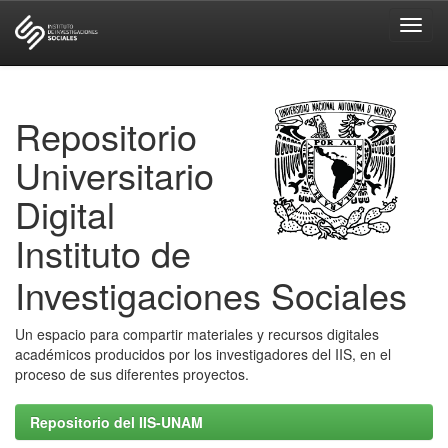
Skip
navigation
Repositorio
Universitario
Digital
Instituto de
Investigaciones Sociales
Un espacio para compartir materiales y recursos digitales
académicos producidos por los investigadores del IIS, en el
proceso de sus diferentes proyectos.
Repositorio del IIS-UNAM