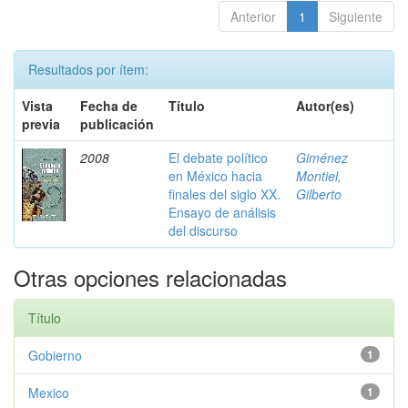
Anterior
1
Siguiente
Resultados por ítem:
Vista
Fecha de
Título
Autor(es)
previa
publicación
2008
El debate político
Giménez
en México hacia
Montiel,
finales del siglo XX.
Gilberto
Ensayo de análisis
del discurso
Otras opciones relacionadas
Título
Gobierno
1
Mexico
1