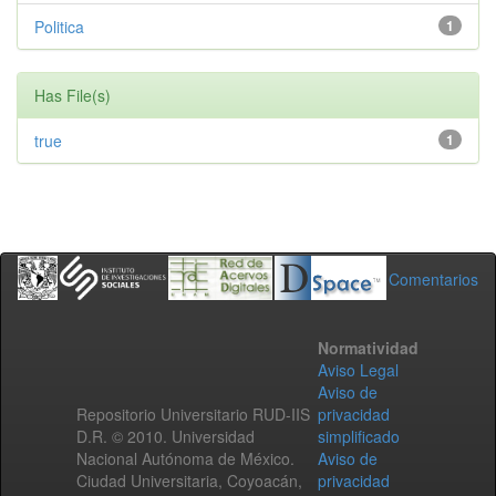
Politica
1
Has File(s)
true
1
Comentarios
Normatividad
Aviso Legal
Aviso de
Repositorio Universitario RUD-IIS
privacidad
D.R. © 2010. Universidad
simplificado
Nacional Autónoma de México.
Aviso de
Ciudad Universitaria, Coyoacán,
privacidad