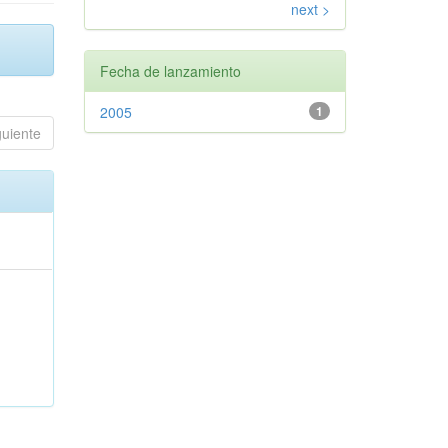
next >
Fecha de lanzamiento
2005
1
guiente