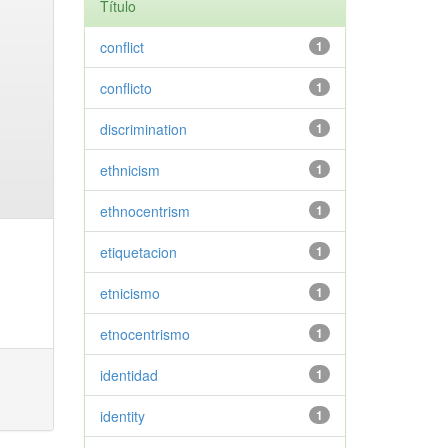
Título
conflict
1
conflicto
1
discrimination
1
ethnicism
1
ethnocentrism
1
etiquetacion
1
etnicismo
1
etnocentrismo
1
identidad
1
identity
1