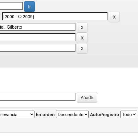
En orden
Autor/registro