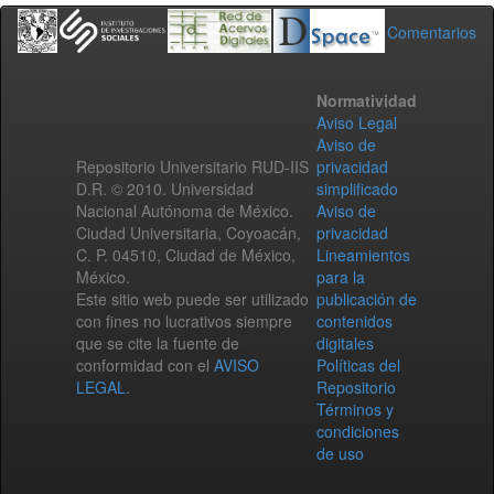
Comentarios
Normatividad
Aviso Legal
Aviso de
Repositorio Universitario RUD-IIS
privacidad
D.R. © 2010. Universidad
simplificado
Nacional Autónoma de México.
Aviso de
Ciudad Universitaria, Coyoacán,
privacidad
C. P. 04510, Ciudad de México,
Lineamientos
México.
para la
Este sitio web puede ser utilizado
publicación de
con fines no lucrativos siempre
contenidos
que se cite la fuente de
digitales
conformidad con el
AVISO
Políticas del
LEGAL
.
Repositorio
Términos y
condiciones
de uso