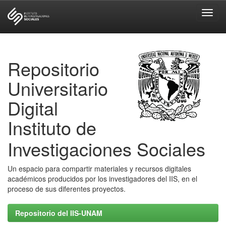
Skip
navigation
Repositorio
Universitario
Digital
Instituto de
Investigaciones Sociales
Un espacio para compartir materiales y recursos digitales
académicos producidos por los investigadores del IIS, en el
proceso de sus diferentes proyectos.
Repositorio del IIS-UNAM