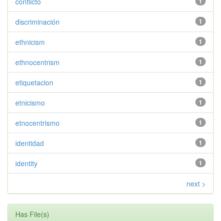
conflicto
1
discriminación
1
ethnicism
1
ethnocentrism
1
etiquetacion
1
etnicismo
1
etnocentrismo
1
identidad
1
identity
1
next >
Has File(s)