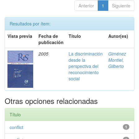
Anterior
1
Siguiente
Resultados por ítem:
Vista previa
Fecha de
Título
Autor(es)
publicación
2005
La discriminación
Giménez
desde la
Montiel,
perspectiva del
Gilberto
reconocimiento
social
Otras opciones relacionadas
Título
conflict
1