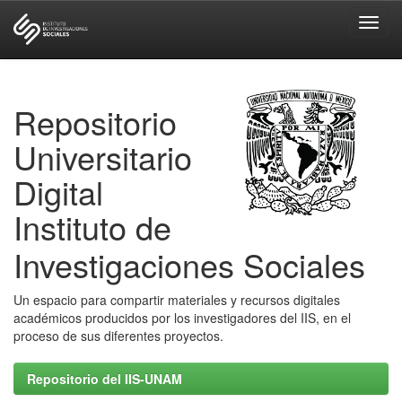
Skip
navigation
Repositorio
Universitario
Digital
Instituto de
Investigaciones Sociales
Un espacio para compartir materiales y recursos digitales
académicos producidos por los investigadores del IIS, en el
proceso de sus diferentes proyectos.
Repositorio del IIS-UNAM