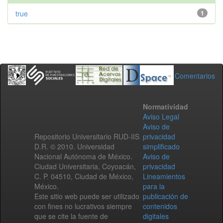
true
1
Comentarios
Normatividad
Aviso Legal
Aviso de
Repositorio Universitario RUD-IIS
privacidad
D.R. © 2010. Universidad
simplificado
Nacional Autónoma de México.
Aviso de
Ciudad Universitaria, Coyoacán,
privacidad
C. P. 04510, Ciudad de México,
Lineamientos
México.
para la
Este sitio web puede ser utilizado
publicación de
con fines no lucrativos siempre
contenidos
que se cite la fuente de
digitales