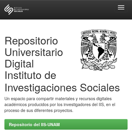
Skip
navigation
Repositorio
Universitario
Digital
Instituto de
Investigaciones Sociales
Un espacio para compartir materiales y recursos digitales
académicos producidos por los investigadores del IIS, en el
proceso de sus diferentes proyectos.
Repositorio del IIS-UNAM