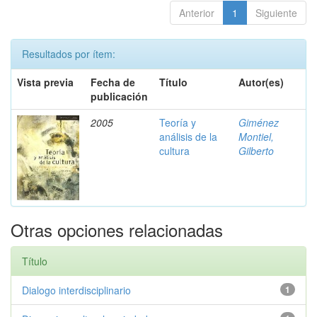
Anterior
1
Siguiente
Resultados por ítem:
Vista previa
Fecha de
Título
Autor(es)
publicación
2005
Teoría y
Giménez
análisis de la
Montiel,
cultura
Gilberto
Otras opciones relacionadas
Título
Dialogo interdisciplinario
1