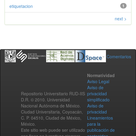
etiquetacion
1
next >
Comentarios
Normatividad
Aviso Legal
Aviso de
Repositorio Universitario RUD-IIS
privacidad
D.R. © 2010. Universidad
simplificado
Nacional Autónoma de México.
Aviso de
Ciudad Universitaria, Coyoacán,
privacidad
C. P. 04510, Ciudad de México,
Lineamientos
México.
para la
Este sitio web puede ser utilizado
publicación de