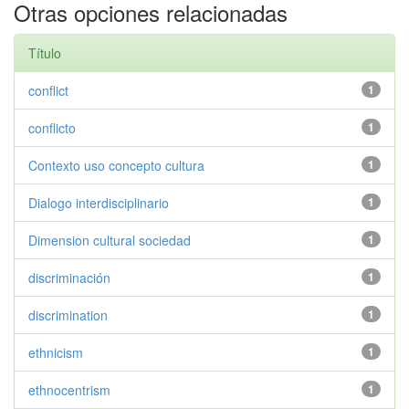
Otras opciones relacionadas
Título
conflict
1
conflicto
1
Contexto uso concepto cultura
1
Dialogo interdisciplinario
1
Dimension cultural sociedad
1
discriminación
1
discrimination
1
ethnicism
1
ethnocentrism
1