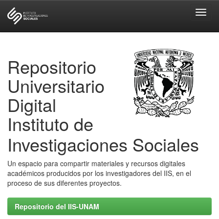
Skip
navigation
Repositorio
Universitario
Digital
Instituto de
Investigaciones Sociales
Un espacio para compartir materiales y recursos digitales
académicos producidos por los investigadores del IIS, en el
proceso de sus diferentes proyectos.
Repositorio del IIS-UNAM