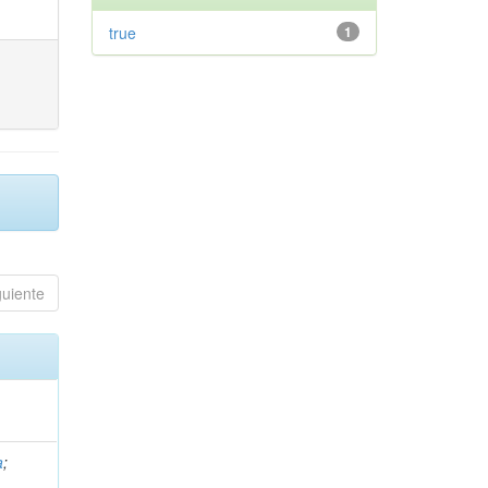
true
1
guiente
a
;