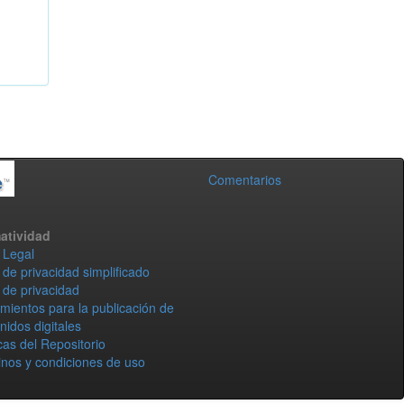
Comentarios
atividad
 Legal
 de privacidad simplificado
 de privacidad
mientos para la publicación de
nidos digitales
icas del Repositorio
nos y condiciones de uso