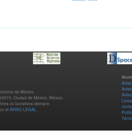
Norm
Aviso
Aviso
utónoma de México.
Aviso
 04510, Ciudad de México, México.
Linea
fines no lucrativos siempre
conte
con el
AVISO LEGAL
.
Polít
Térmi