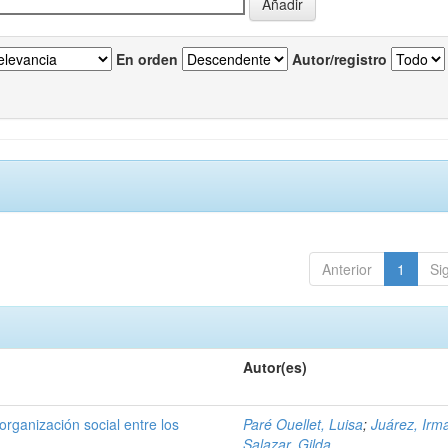
En orden
Autor/registro
Anterior
1
Si
Autor(es)
organización social entre los
Paré Ouellet, Luisa
;
Juárez, Irm
Salazar, Gilda