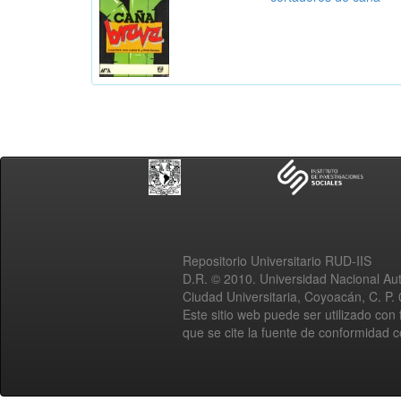
Repositorio Universitario RUD-IIS
D.R. © 2010. Universidad Nacional A
Ciudad Universitaria, Coyoacán, C. P.
Este sitio web puede ser utilizado con 
que se cite la fuente de conformidad 