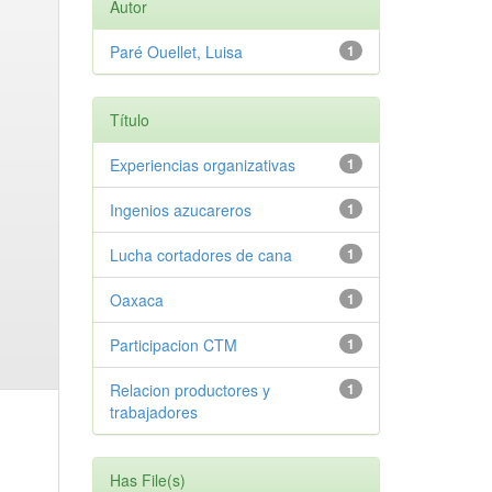
Autor
Paré Ouellet, Luisa
1
Título
Experiencias organizativas
1
Ingenios azucareros
1
Lucha cortadores de cana
1
Oaxaca
1
Participacion CTM
1
Relacion productores y
1
trabajadores
Has File(s)