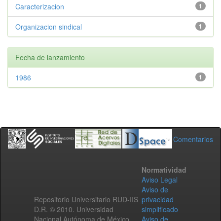
Caracterizacion
1
Organizacion sindical
1
Fecha de lanzamiento
1986
1
Comentarios
Normatividad
Aviso Legal
Aviso de
Repositorio Universitario RUD-IIS
privacidad
D.R. © 2010. Universidad
simplificado
Nacional Autónoma de México.
Aviso de