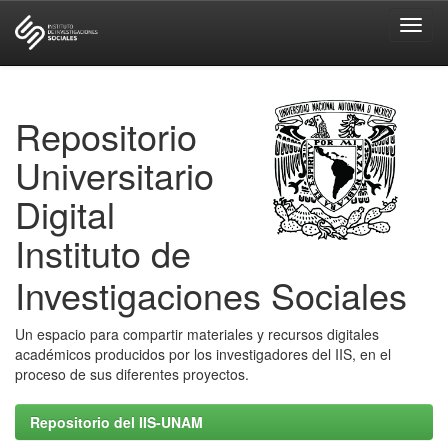
Skip
navigation
Repositorio
Universitario
Digital
Instituto de
Investigaciones Sociales
Un espacio para compartir materiales y recursos digitales
académicos producidos por los investigadores del IIS, en el
proceso de sus diferentes proyectos.
Repositorio del IIS-UNAM