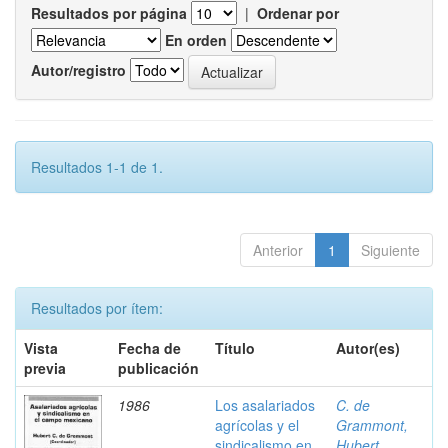
Resultados por página
|
Ordenar por
En orden
Autor/registro
Resultados 1-1 de 1.
Anterior
1
Siguiente
Resultados por ítem:
Vista
Fecha de
Título
Autor(es)
previa
publicación
1986
Los asalariados
C. de
agrícolas y el
Grammont,
sindicalismo en
Hubert