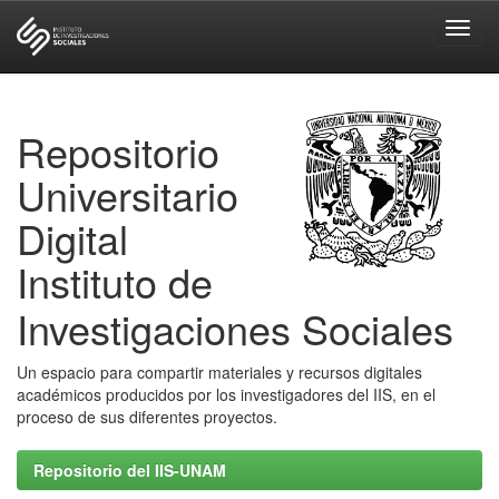
Skip
navigation
Repositorio
Universitario
Digital
Instituto de
Investigaciones Sociales
Un espacio para compartir materiales y recursos digitales
académicos producidos por los investigadores del IIS, en el
proceso de sus diferentes proyectos.
Repositorio del IIS-UNAM