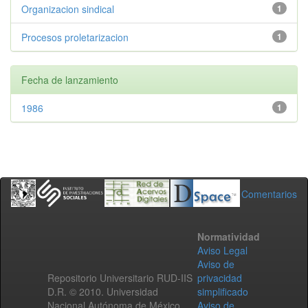
Organizacion sindical
1
Procesos proletarizacion
1
Fecha de lanzamiento
1986
1
Comentarios
Normatividad
Aviso Legal
Aviso de
Repositorio Universitario RUD-IIS
privacidad
D.R. © 2010. Universidad
simplificado
Nacional Autónoma de México.
Aviso de