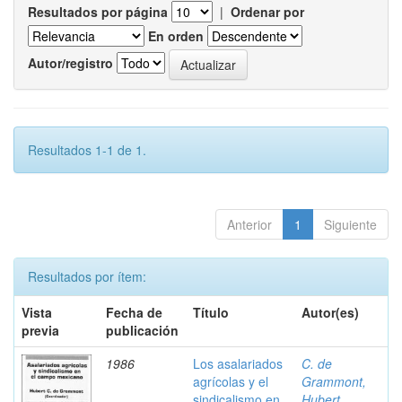
Resultados por página
|
Ordenar por
En orden
Autor/registro
Resultados 1-1 de 1.
Anterior
1
Siguiente
Resultados por ítem:
Vista
Fecha de
Título
Autor(es)
previa
publicación
1986
Los asalariados
C. de
agrícolas y el
Grammont,
sindicalismo en
Hubert