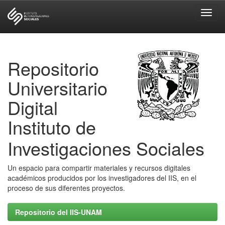
Skip
navigation
Repositorio
Universitario
Digital
Instituto de
Investigaciones Sociales
Un espacio para compartir materiales y recursos digitales
académicos producidos por los investigadores del IIS, en el
proceso de sus diferentes proyectos.
Repositorio del IIS-UNAM