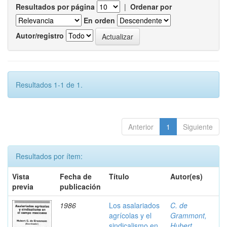
Resultados por página
|
Ordenar por
En orden
Autor/registro
Resultados 1-1 de 1.
Anterior
1
Siguiente
Resultados por ítem:
Vista
Fecha de
Título
Autor(es)
previa
publicación
1986
Los asalariados
C. de
agrícolas y el
Grammont,
sindicalismo en
Hubert