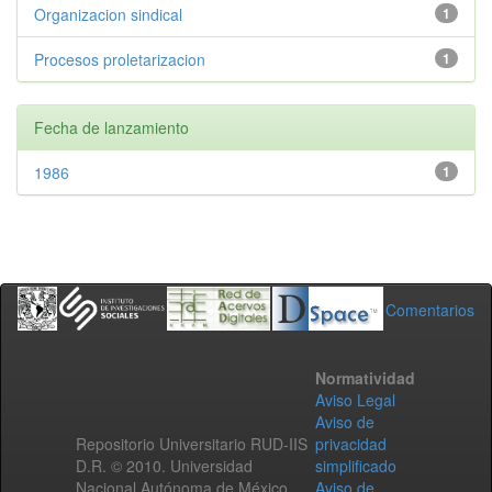
Organizacion sindical
1
Procesos proletarizacion
1
Fecha de lanzamiento
1986
1
Comentarios
Normatividad
Aviso Legal
Aviso de
Repositorio Universitario RUD-IIS
privacidad
D.R. © 2010. Universidad
simplificado
Nacional Autónoma de México.
Aviso de