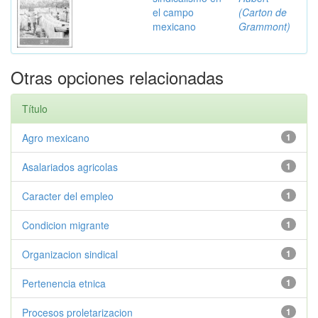
el campo
(Carton de
mexicano
Grammont)
Otras opciones relacionadas
Título
Agro mexicano
1
Asalariados agricolas
1
Caracter del empleo
1
Condicion migrante
1
Organizacion sindical
1
Pertenencia etnica
1
Procesos proletarizacion
1