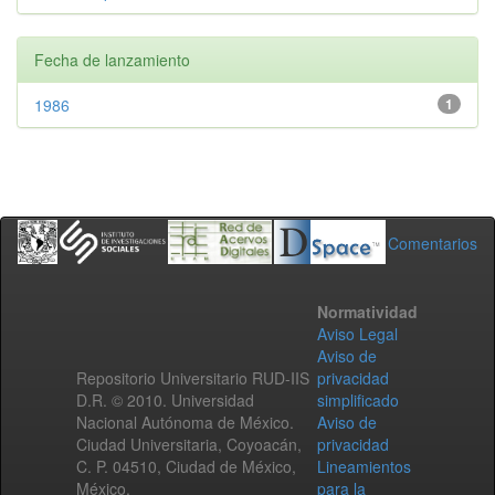
Fecha de lanzamiento
1986
1
Comentarios
Normatividad
Aviso Legal
Aviso de
Repositorio Universitario RUD-IIS
privacidad
D.R. © 2010. Universidad
simplificado
Nacional Autónoma de México.
Aviso de
Ciudad Universitaria, Coyoacán,
privacidad
C. P. 04510, Ciudad de México,
Lineamientos
México.
para la