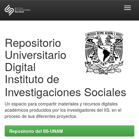
Skip
navigation
Repositorio
Universitario
Digital
Instituto de
Investigaciones Sociales
Un espacio para compartir materiales y recursos digitales
académicos producidos por los investigadores del IIS, en el
proceso de sus diferentes proyectos.
Repositorio del IIS-UNAM