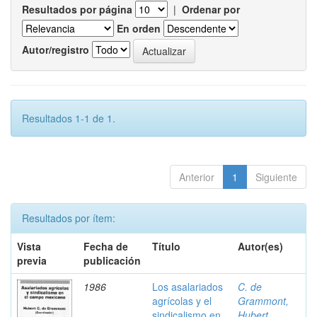
Resultados por página
|
Ordenar por
En orden
Autor/registro
Resultados 1-1 de 1.
Anterior
1
Siguiente
Resultados por ítem:
Vista
Fecha de
Título
Autor(es)
previa
publicación
1986
Los asalariados
C. de
agrícolas y el
Grammont,
sindicalismo en
Hubert