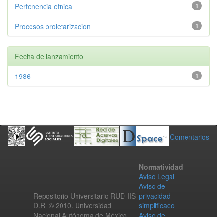
Pertenencia etnica
1
Procesos proletarizacion
1
Fecha de lanzamiento
1986
1
Comentarios
Normatividad
Aviso Legal
Aviso de
Repositorio Universitario RUD-IIS
privacidad
D.R. © 2010. Universidad
simplificado
Nacional Autónoma de México.
Aviso de