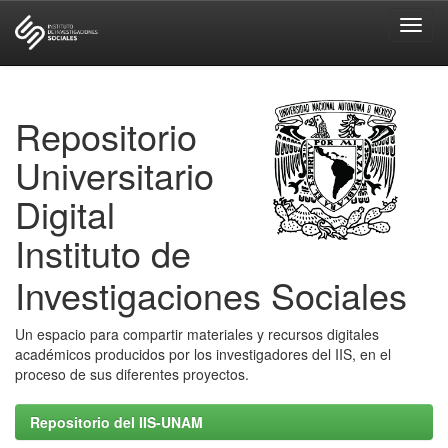
Skip
navigation
Repositorio
Universitario
Digital
Instituto de
Investigaciones Sociales
Un espacio para compartir materiales y recursos digitales
académicos producidos por los investigadores del IIS, en el
proceso de sus diferentes proyectos.
Repositorio del IIS-UNAM