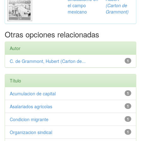
el campo
(Carton de
mexicano
Grammont)
Otras opciones relacionadas
Autor
C. de Grammont, Hubert (Carton de...
1
Título
Acumulacion de capital
1
Asalariados agricolas
1
Condicion migrante
1
Organizacion sindical
1