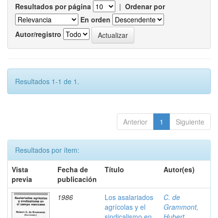
Resultados por página
|
Ordenar por
En orden
Autor/registro
Resultados 1-1 de 1.
Anterior
1
Siguiente
Resultados por ítem:
Vista
Fecha de
Título
Autor(es)
previa
publicación
1986
Los asalariados
C. de
agrícolas y el
Grammont,
sindicalismo en
Hubert