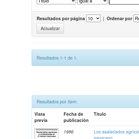
Resultados por página
|
Ordenar por
Resultados 1-1 de 1.
Resultados por ítem:
Vista
Fecha de
Título
previa
publicación
1986
Los asalariados agríco
mexicano