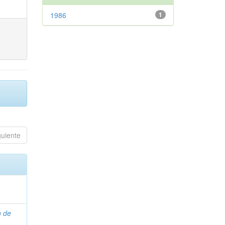
1986
1
guiente
n de