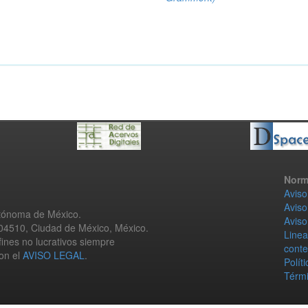
Norm
Aviso
Aviso
utónoma de México.
Aviso
 04510, Ciudad de México, México.
Linea
fines no lucrativos siempre
conte
con el
AVISO LEGAL
.
Polít
Térmi