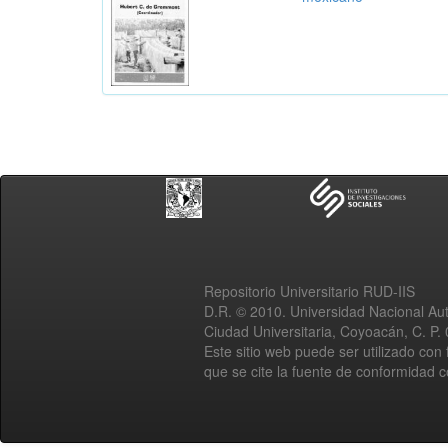
Repositorio Universitario RUD-IIS
D.R. © 2010. Universidad Nacional A
Ciudad Universitaria, Coyoacán, C. P.
Este sitio web puede ser utilizado con 
que se cite la fuente de conformidad 