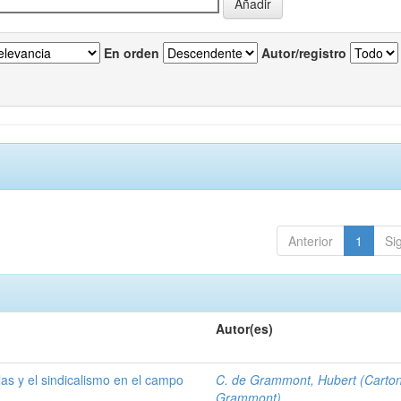
En orden
Autor/registro
Anterior
1
Si
Autor(es)
las y el sindicalismo en el campo
C. de Grammont, Hubert (Carto
Grammont)