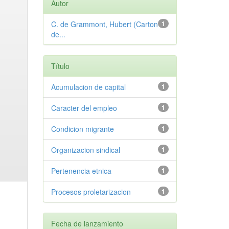
Autor
C. de Grammont, Hubert (Carton
1
de...
Título
Acumulacion de capital
1
Caracter del empleo
1
Condicion migrante
1
Organizacion sindical
1
Pertenencia etnica
1
Procesos proletarizacion
1
Fecha de lanzamiento