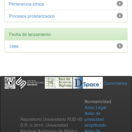
Pertenencia etnica
1
Procesos proletarizacion
1
Fecha de lanzamiento
1986
1
Comentarios
Normatividad
Aviso Legal
Aviso de
Repositorio Universitario RUD-IIS
privacidad
D.R. © 2010. Universidad
simplificado
Nacional Autónoma de México.
Aviso de