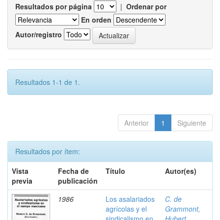
Resultados por página
|
Ordenar por
En orden
Autor/registro
Resultados 1-1 de 1.
Anterior
1
Siguiente
Resultados por ítem:
Vista
Fecha de
Título
Autor(es)
previa
publicación
1986
Los asalariados
C. de
agrícolas y el
Grammont,
sindicalismo en
Hubert