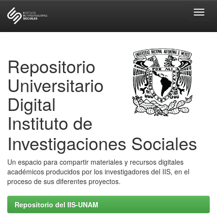
Skip
navigation
Repositorio
Universitario
Digital
Instituto de
Investigaciones Sociales
Un espacio para compartir materiales y recursos digitales
académicos producidos por los investigadores del IIS, en el
proceso de sus diferentes proyectos.
Repositorio del IIS-UNAM