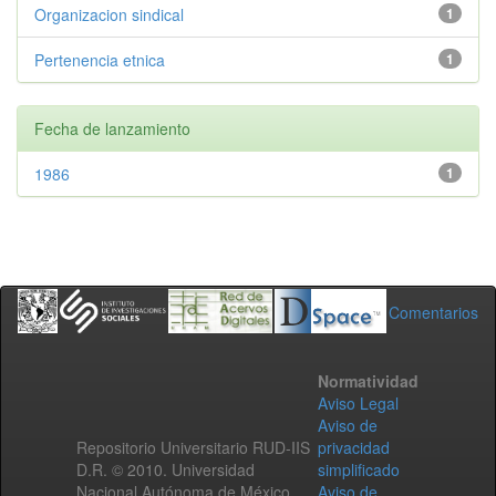
Organizacion sindical
1
Pertenencia etnica
1
Fecha de lanzamiento
1986
1
Comentarios
Normatividad
Aviso Legal
Aviso de
Repositorio Universitario RUD-IIS
privacidad
D.R. © 2010. Universidad
simplificado
Nacional Autónoma de México.
Aviso de