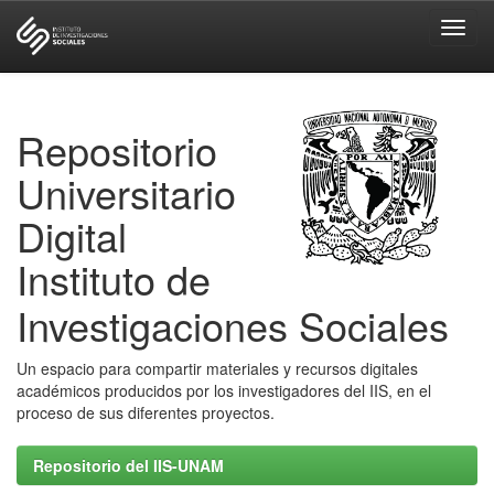
Skip
navigation
Repositorio
Universitario
Digital
Instituto de
Investigaciones Sociales
Un espacio para compartir materiales y recursos digitales
académicos producidos por los investigadores del IIS, en el
proceso de sus diferentes proyectos.
Repositorio del IIS-UNAM