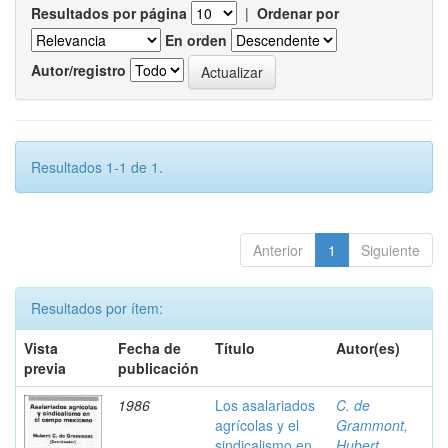
Resultados por página
|
Ordenar por
En orden
Autor/registro
Resultados 1-1 de 1.
Anterior
1
Siguiente
Resultados por ítem:
Vista
Fecha de
Título
Autor(es)
previa
publicación
1986
Los asalariados
C. de
agrícolas y el
Grammont,
sindicalismo en
Hubert