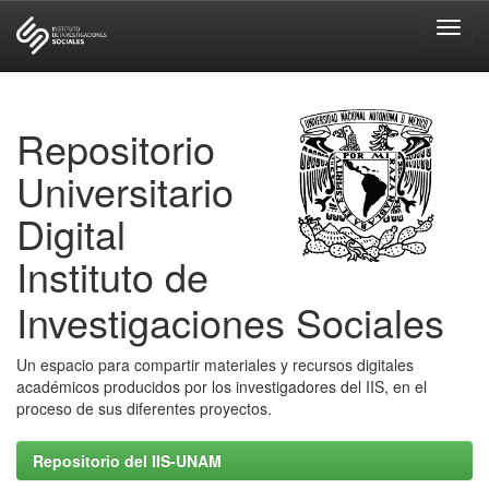
Skip
navigation
Repositorio
Universitario
Digital
Instituto de
Investigaciones Sociales
Un espacio para compartir materiales y recursos digitales
académicos producidos por los investigadores del IIS, en el
proceso de sus diferentes proyectos.
Repositorio del IIS-UNAM