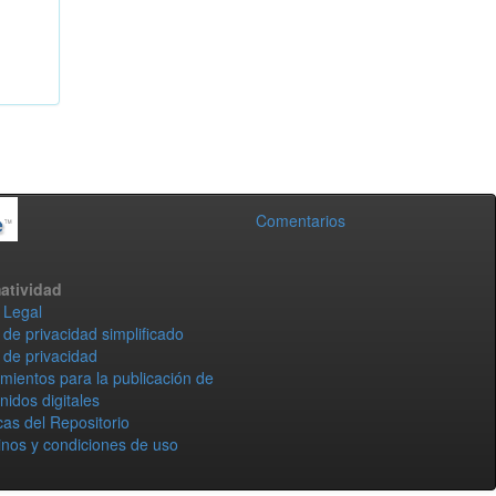
Comentarios
atividad
 Legal
 de privacidad simplificado
 de privacidad
mientos para la publicación de
nidos digitales
icas del Repositorio
nos y condiciones de uso