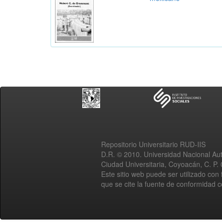
Repositorio Universitario RUD-IIS
D.R. © 2010. Universidad Nacional A
Ciudad Universitaria, Coyoacán, C. P.
Este sitio web puede ser utilizado con 
que se cite la fuente de conformidad 