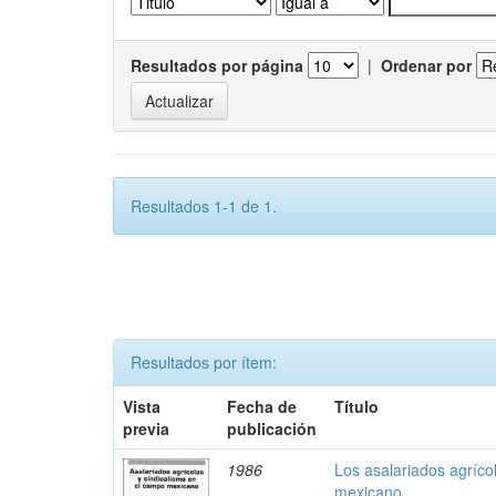
Resultados por página
|
Ordenar por
Resultados 1-1 de 1.
Resultados por ítem:
Vista
Fecha de
Título
previa
publicación
1986
Los asalariados agríco
mexicano