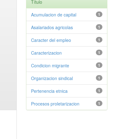
Título
Acumulacion de capital
1
Asalariados agricolas
1
Caracter del empleo
1
Caracterizacion
1
Condicion migrante
1
Organizacion sindical
1
Pertenencia etnica
1
Procesos proletarizacion
1