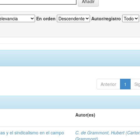
En orden
Autor/registro
Anterior
1
Si
Autor(es)
las y el sindicalismo en el campo
C. de Grammont, Hubert (Carto
Grammont)