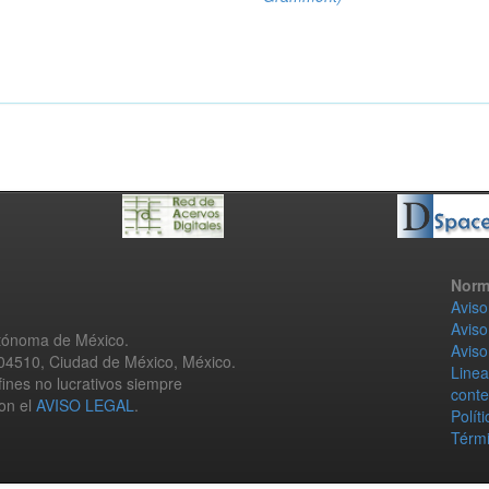
Norm
Aviso
Aviso
utónoma de México.
Aviso
 04510, Ciudad de México, México.
Linea
fines no lucrativos siempre
conte
con el
AVISO LEGAL
.
Polít
Térmi