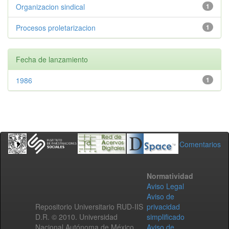
Organizacion sindical
1
Procesos proletarizacion
1
Fecha de lanzamiento
1986
1
Comentarios
Normatividad
Aviso Legal
Aviso de
Repositorio Universitario RUD-IIS
privacidad
D.R. © 2010. Universidad
simplificado
Nacional Autónoma de México.
Aviso de