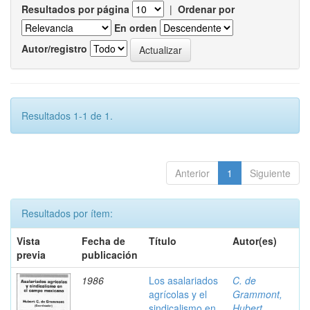
Resultados por página
|
Ordenar por
En orden
Autor/registro
Resultados 1-1 de 1.
Anterior
1
Siguiente
Resultados por ítem:
Vista
Fecha de
Título
Autor(es)
previa
publicación
1986
Los asalariados
C. de
agrícolas y el
Grammont,
sindicalismo en
Hubert