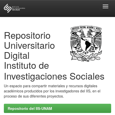
Skip
navigation
Repositorio
Universitario
Digital
Instituto de
Investigaciones Sociales
Un espacio para compartir materiales y recursos digitales
académicos producidos por los investigadores del IIS, en el
proceso de sus diferentes proyectos.
Repositorio del IIS-UNAM