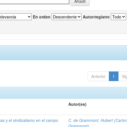
En orden
Autor/registro
Anterior
1
Si
Autor(es)
las y el sindicalismo en el campo
C. de Grammont, Hubert (Carto
Grammont)