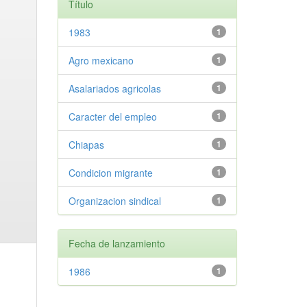
Título
1983
1
Agro mexicano
1
Asalariados agricolas
1
Caracter del empleo
1
Chiapas
1
Condicion migrante
1
Organizacion sindical
1
Fecha de lanzamiento
1986
1