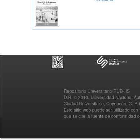
Repositorio Universitario RUD-IIS
D.R. © 2010. Universidad Nacional A
Ciudad Universitaria, Coyoacán, C. P.
Este sitio web puede ser utilizado con 
que se cite la fuente de conformidad 