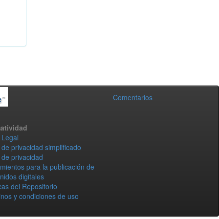
Comentarios
atividad
 Legal
 de privacidad simplificado
 de privacidad
mientos para la publicación de
nidos digitales
icas del Repositorio
nos y condiciones de uso