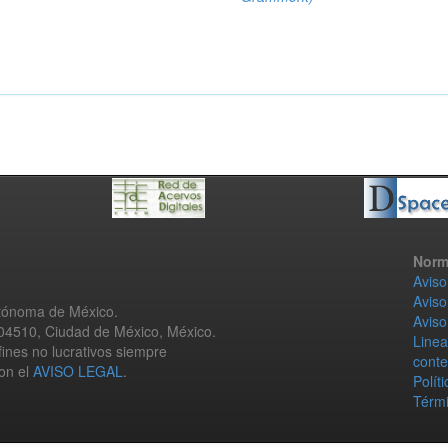
Norm
Aviso
Aviso
utónoma de México.
Aviso
 04510, Ciudad de México, México.
Linea
fines no lucrativos siempre
conte
con el
AVISO LEGAL
.
Polít
Térmi