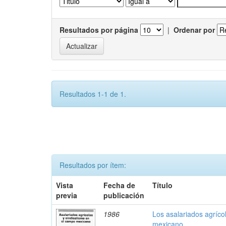
Resultados por página
|
Ordenar por
Resultados 1-1 de 1.
Resultados por ítem:
Vista
Fecha de
Título
previa
publicación
1986
Los asalariados agríco
mexicano