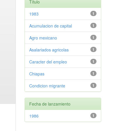
Título
1983
1
Acumulacion de capital
1
Agro mexicano
1
Asalariados agricolas
1
Caracter del empleo
1
Chiapas
1
Condicion migrante
1
Fecha de lanzamiento
1986
1