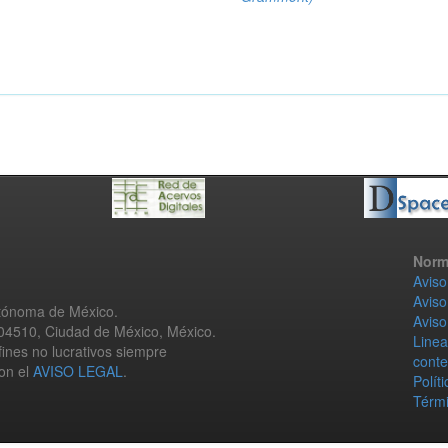
Norm
Aviso
Aviso
utónoma de México.
Aviso
 04510, Ciudad de México, México.
Linea
fines no lucrativos siempre
conte
con el
AVISO LEGAL
.
Polít
Térmi