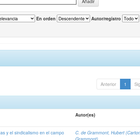
En orden
Autor/registro
Anterior
1
Si
Autor(es)
las y el sindicalismo en el campo
C. de Grammont, Hubert (Carto
Grammont)