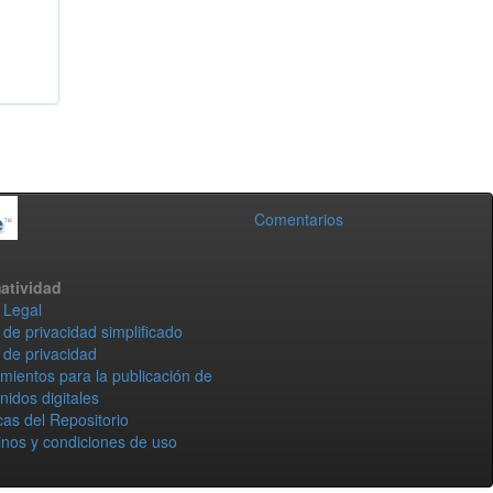
Comentarios
atividad
 Legal
 de privacidad simplificado
 de privacidad
mientos para la publicación de
nidos digitales
icas del Repositorio
nos y condiciones de uso