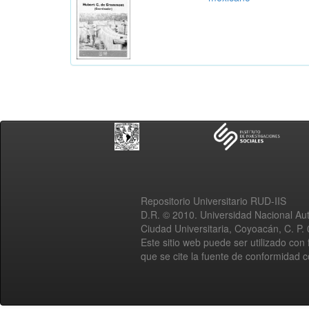
Repositorio Universitario RUD-IIS
D.R. © 2010. Universidad Nacional A
Ciudad Universitaria, Coyoacán, C. P.
Este sitio web puede ser utilizado con 
que se cite la fuente de conformidad 