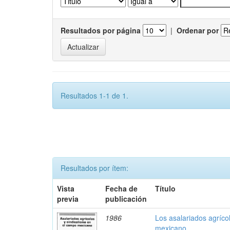
Resultados por página
|
Ordenar por
Resultados 1-1 de 1.
Resultados por ítem:
Vista
Fecha de
Título
previa
publicación
1986
Los asalariados agríco
mexicano