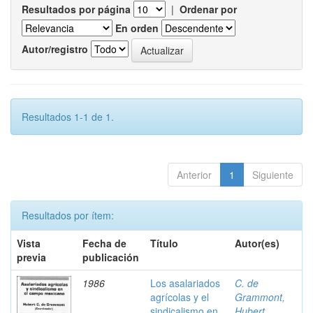
Resultados por página
|
Ordenar por
En orden
Autor/registro
Resultados 1-1 de 1.
Anterior
1
Siguiente
Resultados por ítem:
Vista
Fecha de
Título
Autor(es)
previa
publicación
1986
Los asalariados
C. de
agrícolas y el
Grammont,
sindicalismo en
Hubert