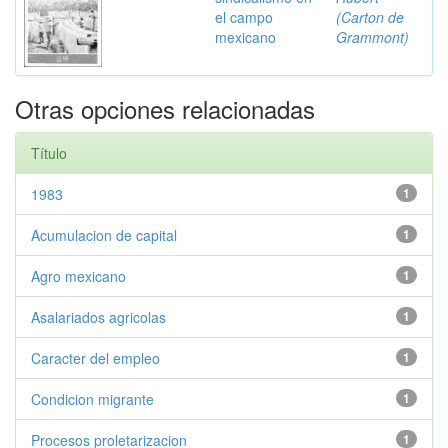
el campo
(Carton de
mexicano
Grammont)
Otras opciones relacionadas
Título
1983
1
Acumulacion de capital
1
Agro mexicano
1
Asalariados agricolas
1
Caracter del empleo
1
Condicion migrante
1
Procesos proletarizacion
1