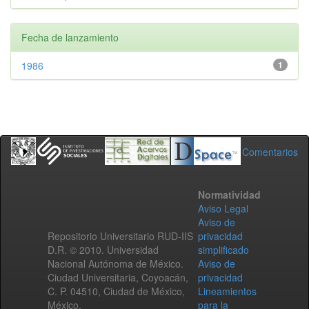
Fecha de lanzamiento
1986
1
Comentarios
Normatividad
Aviso Legal
Aviso de
Repositorio Universitario RUD-IIS
privacidad
D.R. © 2010. Universidad
simplificado
Nacional Autónoma de México.
Aviso de
Ciudad Universitaria, Coyoacán,
privacidad
C. P. 04510, Ciudad de México,
Lineamientos
México.
para la