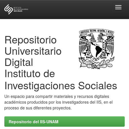
Skip
navigation
Repositorio
Universitario
Digital
Instituto de
Investigaciones Sociales
Un espacio para compartir materiales y recursos digitales
académicos producidos por los investigadores del IIS, en el
proceso de sus diferentes proyectos.
Repositorio del IIS-UNAM