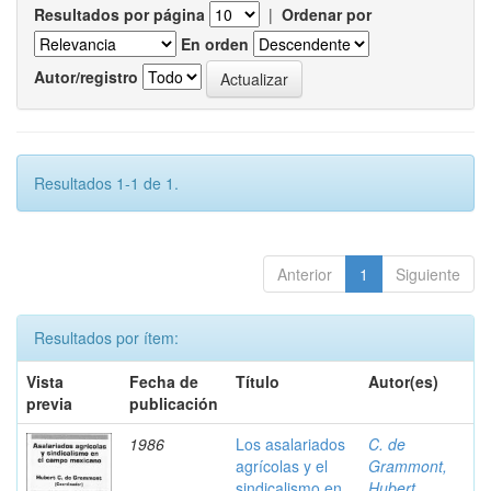
Resultados por página
|
Ordenar por
En orden
Autor/registro
Resultados 1-1 de 1.
Anterior
1
Siguiente
Resultados por ítem:
Vista
Fecha de
Título
Autor(es)
previa
publicación
1986
Los asalariados
C. de
agrícolas y el
Grammont,
sindicalismo en
Hubert