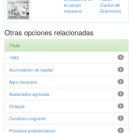
el campo
(Carton de
mexicano
Grammont)
Otras opciones relacionadas
Título
1983
1
Acumulacion de capital
1
Agro mexicano
1
Asalariados agricolas
1
Chiapas
1
Condicion migrante
1
Procesos proletarizacion
1