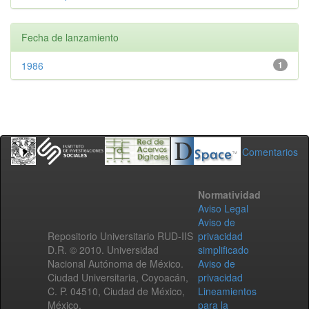
Fecha de lanzamiento
1986
1
Comentarios
Normatividad
Aviso Legal
Aviso de
Repositorio Universitario RUD-IIS
privacidad
D.R. © 2010. Universidad
simplificado
Nacional Autónoma de México.
Aviso de
Ciudad Universitaria, Coyoacán,
privacidad
C. P. 04510, Ciudad de México,
Lineamientos
México.
para la