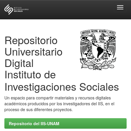
Skip
navigation
Repositorio
Universitario
Digital
Instituto de
Investigaciones Sociales
Un espacio para compartir materiales y recursos digitales
académicos producidos por los investigadores del IIS, en el
proceso de sus diferentes proyectos.
Repositorio del IIS-UNAM