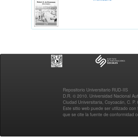
Repositorio Universitario RUD-IIS
D.R. © 2010. Universidad Nacional A
Ciudad Universitaria, Coyoacán, C. P.
Este sitio web puede ser utilizado con 
que se cite la fuente de conformidad 