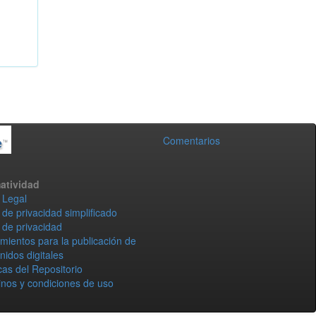
Comentarios
atividad
 Legal
 de privacidad simplificado
 de privacidad
mientos para la publicación de
nidos digitales
icas del Repositorio
nos y condiciones de uso