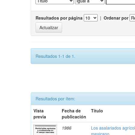
Resultados por página
|
Ordenar por
Resultados 1-1 de 1.
Resultados por ítem:
Vista
Fecha de
Título
previa
publicación
1986
Los asalariados agríco
mexicano