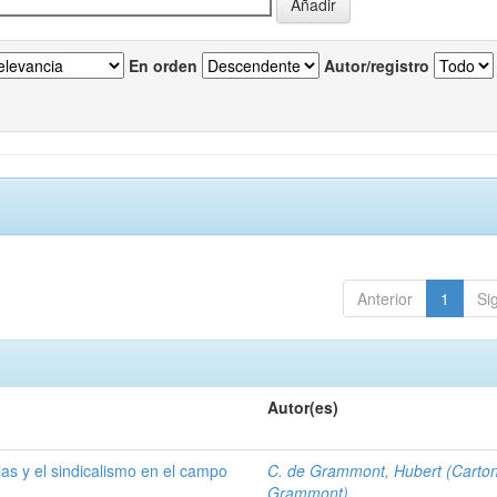
En orden
Autor/registro
Anterior
1
Si
Autor(es)
las y el sindicalismo en el campo
C. de Grammont, Hubert (Carto
Grammont)