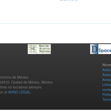
Norm
Aviso
Aviso
utónoma de México.
Aviso
 04510, Ciudad de México, México.
Linea
fines no lucrativos siempre
conte
con el
AVISO LEGAL
.
Polít
Térmi