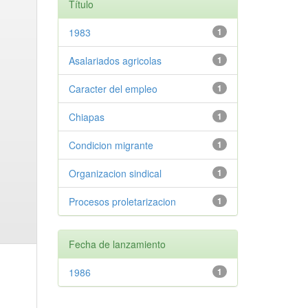
Título
1983
1
Asalariados agricolas
1
Caracter del empleo
1
Chiapas
1
Condicion migrante
1
Organizacion sindical
1
Procesos proletarizacion
1
Fecha de lanzamiento
1986
1