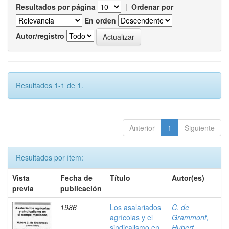
Resultados por página
|
Ordenar por
En orden
Autor/registro
Resultados 1-1 de 1.
Anterior
1
Siguiente
Resultados por ítem:
Vista
Fecha de
Título
Autor(es)
previa
publicación
1986
Los asalariados
C. de
agrícolas y el
Grammont,
sindicalismo en
Hubert