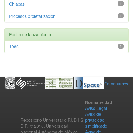
Chiapas
1
Procesos proletarizacion
1
Fecha de lanzamiento
1986
1
Comentarios
Normatividad
Aviso Legal
Aviso de
Repositorio Universitario RUD-IIS
privacidad
D.R. © 2010. Universidad
simplificado
Nacional Autónoma de México.
Aviso de