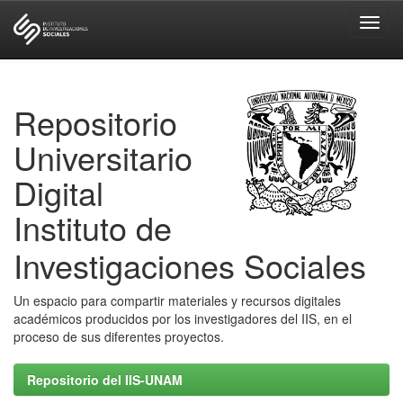
Skip
navigation
Repositorio
Universitario
Digital
Instituto de
Investigaciones Sociales
Un espacio para compartir materiales y recursos digitales
académicos producidos por los investigadores del IIS, en el
proceso de sus diferentes proyectos.
Repositorio del IIS-UNAM