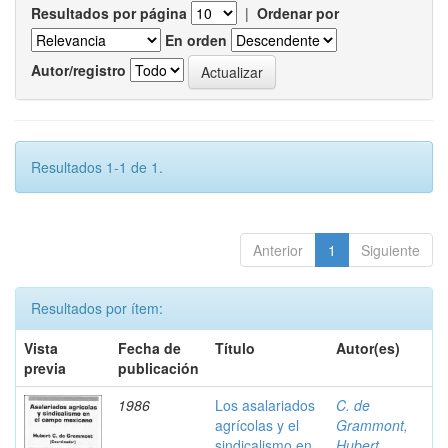
Resultados por página
|
Ordenar por
En orden
Autor/registro
Resultados 1-1 de 1.
Anterior
1
Siguiente
Resultados por ítem:
Vista
Fecha de
Título
Autor(es)
previa
publicación
1986
Los asalariados
C. de
agrícolas y el
Grammont,
sindicalismo en
Hubert