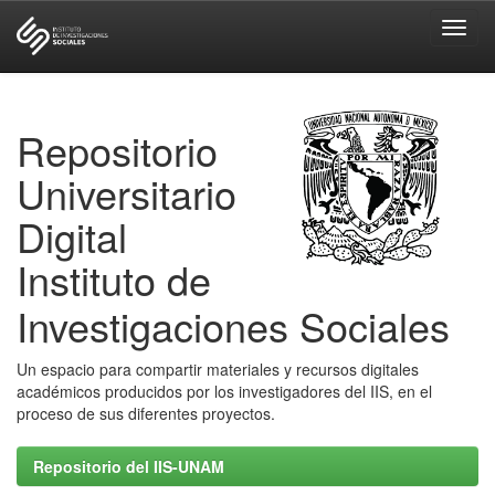
Skip
navigation
Repositorio
Universitario
Digital
Instituto de
Investigaciones Sociales
Un espacio para compartir materiales y recursos digitales
académicos producidos por los investigadores del IIS, en el
proceso de sus diferentes proyectos.
Repositorio del IIS-UNAM