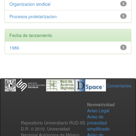
Organizacion sindical
1
Procesos proletarizacion
1
Fecha de lanzamiento
1986
1
Comentarios
Normatividad
Aviso Legal
Aviso de
Repositorio Universitario RUD-IIS
privacidad
D.R. © 2010. Universidad
simplificado
Nacional Autónoma de México.
Aviso de