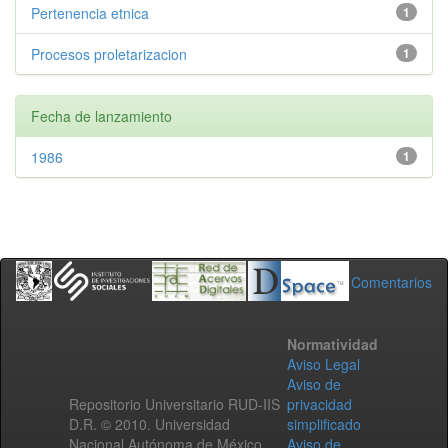
Pertenencia etnica
1
Procesos proletarizacion
1
Fecha de lanzamiento
1986
1
Comentarios
Normatividad
Aviso Legal
Aviso de
Repositorio Universitario RUD-IIS
privacidad
D.R. © 2010. Universidad
simplificado
Nacional Autónoma de México.
Aviso de