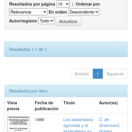
Resultados por página
|
Ordenar por
En orden
Autor/registro
Resultados 1-1 de 1.
Anterior
1
Siguiente
Resultados por ítem:
Vista
Fecha de
Título
Autor(es)
previa
publicación
1986
Los asalariados
C. de
agrícolas y el
Grammont,
sindicalismo en
Hubert