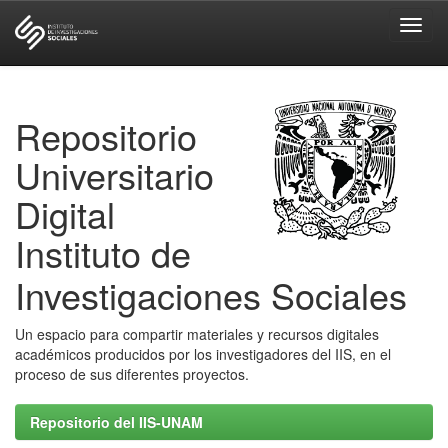
Skip
navigation
Repositorio
Universitario
Digital
Instituto de
Investigaciones Sociales
Un espacio para compartir materiales y recursos digitales
académicos producidos por los investigadores del IIS, en el
proceso de sus diferentes proyectos.
Repositorio del IIS-UNAM