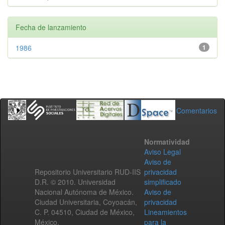
Fecha de lanzamiento
1986
1
Comentarios
Normatividad
Aviso Legal
Aviso de
Repositorio Universitario RUD-IIS
privacidad
D.R. © 2010. Universidad
simplificado
Nacional Autónoma de México.
Aviso de
Ciudad Universitaria, Coyoacán,
privacidad
C. P. 04510, Ciudad de México,
Lineamientos
México.
para la