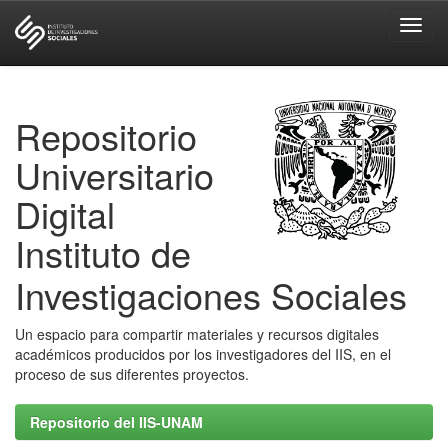
Skip
navigation
Repositorio
Universitario
Digital
Instituto de
Investigaciones Sociales
Un espacio para compartir materiales y recursos digitales
académicos producidos por los investigadores del IIS, en el
proceso de sus diferentes proyectos.
Repositorio del IIS-UNAM