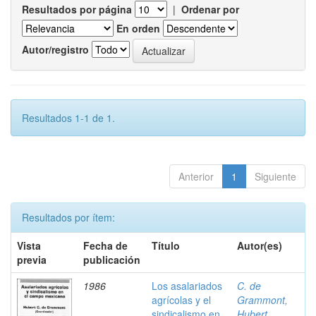
Resultados por página
|
Ordenar por
En orden
Autor/registro
Resultados 1-1 de 1.
Anterior
1
Siguiente
Resultados por ítem:
Vista
Fecha de
Título
Autor(es)
previa
publicación
1986
Los asalariados
C. de
agrícolas y el
Grammont,
sindicalismo en
Hubert