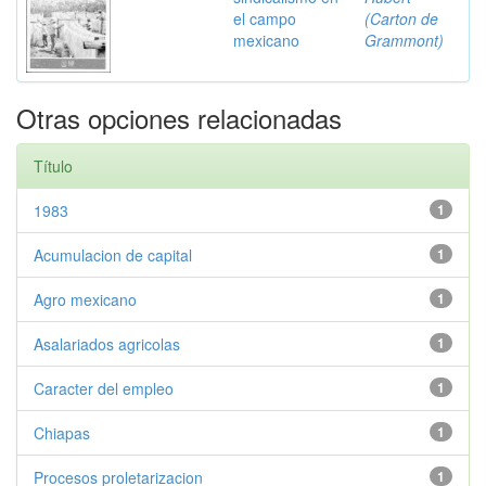
el campo
(Carton de
mexicano
Grammont)
Otras opciones relacionadas
Título
1983
1
Acumulacion de capital
1
Agro mexicano
1
Asalariados agricolas
1
Caracter del empleo
1
Chiapas
1
Procesos proletarizacion
1