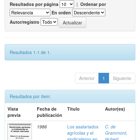
Resultados por página
|
Ordenar por
En orden
Autor/registro
Resultados 1-1 de 1.
Anterior
1
Siguiente
Resultados por ítem:
Vista
Fecha de
Título
Autor(es)
previa
publicación
1986
Los asalariados
C. de
agrícolas y el
Grammont,
sindicalismo en
Hubert