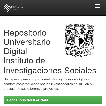
Skip
navigation
Repositorio
Universitario
Digital
Instituto de
Investigaciones Sociales
Un espacio para compartir materiales y recursos digitales
académicos producidos por los investigadores del IIS, en el
proceso de sus diferentes proyectos.
Repositorio del IIS-UNAM