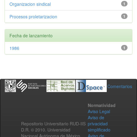
Organizacion sindical
1
Procesos proletarizacion
1
Fecha de lanzamiento
1986
1
Comentarios
Normatividad
Aviso Legal
Aviso de
Repositorio Universitario RUD-IIS
privacidad
D.R. © 2010. Universidad
simplificado
Nacional Autónoma de México.
Aviso de